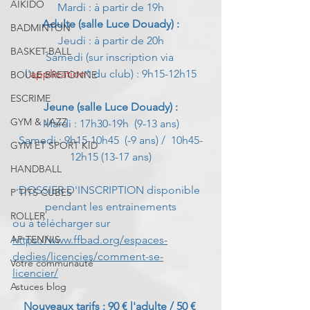
AIKIDO
Mardi : à partir de 19h
Adulte (salle Luce Douady) :
BADMINTON
Jeudi : à partir de 20h
BASKET-BALL
Samedi (sur inscription via 
l'
application
* du club) : 9h15-12h15
BOULE BRETONNE
ESCRIME
Jeune (salle Luce Douady) :
GYM & JAZZ
Mardi : 17h30-19h  (9-13 ans)
Samedi : 9h15-10h45  (-9 ans) /  10h45-
GYM ET SPORT KID
12h15 (13-17 ans)
HANDBALL
DOSSIER D'INSCRIPTION disponible 
P'TITS CUBES
pendant les entrainements
ROLLER
ou à télécharger sur 
AP TENNIS
https://www.ffbad.org/espaces-
dedies/licencies/comment-se-
Votre communauté
licencier/
Astuces blog
Nouveaux tarifs
 : 90 € l'adulte / 50 € 