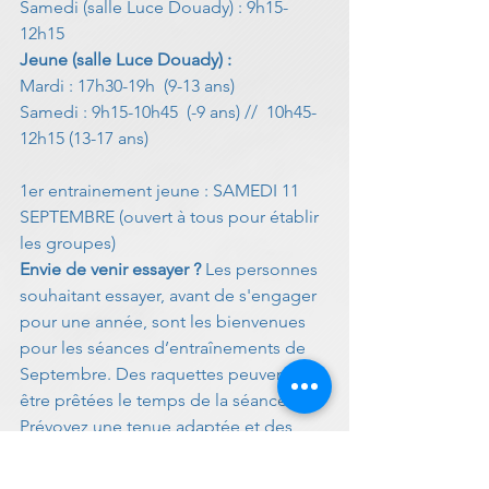
Samedi (salle Luce Douady) : 9h15-
12h15 
Jeune (salle Luce Douady) :     
Mardi : 17h30-19h  (9-13 ans)                 
Samedi : 9h15-10h45  (-9 ans) //  10h45-
12h15 (13-17 ans)
1er entrainement jeune : SAMEDI 11 
SEPTEMBRE (ouvert à tous pour établir 
les groupes) 
Envie de venir essayer ? 
Les personnes 
souhaitant essayer, avant de s'engager 
pour une année, sont les bienvenues 
pour les séances d’entraînements de 
Septembre. Des raquettes peuvent 
être prêtées le temps de la séance. 
Prévoyez une tenue adaptée et des 
chaussures de sport propres (ne venant 
pas de l'extérieur). 
#badminton