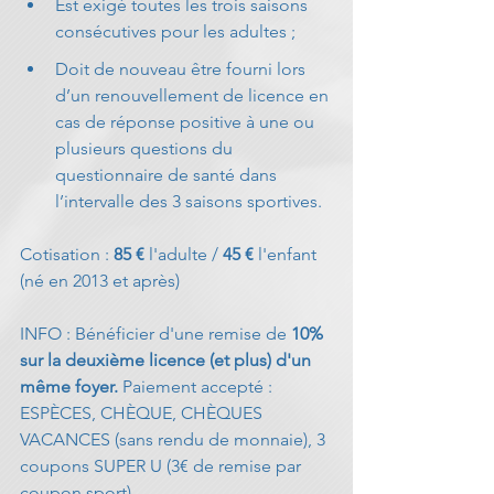
Est exigé toutes les trois saisons 
consécutives pour les adultes ;
Doit de nouveau être fourni lors 
d’un renouvellement de licence en 
cas de réponse positive à une ou 
plusieurs questions du 
questionnaire de santé dans 
l’intervalle des 3 saisons sportives.
Cotisation : 
85 €
 l'adulte / 
45 €
 l'enfant 
(né en 2013 et après)
INFO : Bénéficier d'une remise de 
10% 
sur la deuxième licence (et plus) d'un 
même foyer. 
Paiement accepté : 
ESPÈCES, CHÈQUE, CHÈQUES 
VACANCES (sans rendu de monnaie), 3 
coupons SUPER U (3€ de remise par 
coupon sport) 