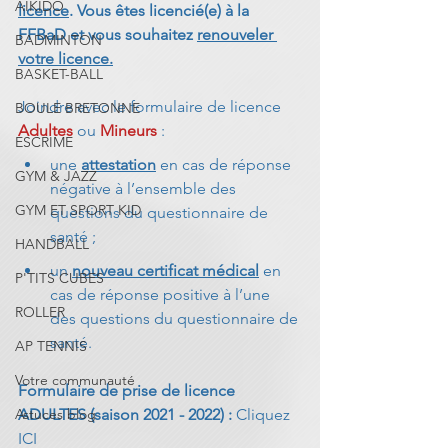
AIKIDO
licence
. Vous êtes licencié(e) à la 
FFBaD et vous souhaitez 
renouveler 
BADMINTON
votre licence.
BASKET-BALL
Joindre avec le formulaire de licence 
BOULE BRETONNE
Adultes
 ou 
Mineurs
 :
ESCRIME
une 
attestation
 en cas de réponse 
GYM & JAZZ
négative à l’ensemble des 
GYM ET SPORT KID
questions du questionnaire de 
santé ;
HANDBALL
un 
nouveau certificat médical
 en 
P'TITS CUBES
cas de réponse positive à l’une 
ROLLER
des questions du questionnaire de 
santé.
AP TENNIS
Votre communauté
Formulaire de prise de licence 
Astuces blog
ADULTES (saison 2021 - 2022) : 
Cliquez 
ICI