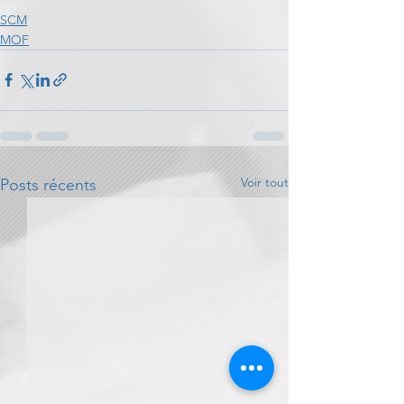
SCM
MOF
Voir tout
Posts récents