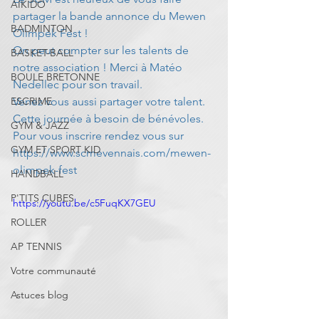
AIKIDO
partager la bande annonce du Mewen 
BADMINTON
Olimpek Fest !
On peut compter sur les talents de 
BASKET-BALL
notre association ! Merci à Matéo 
BOULE BRETONNE
Nedellec pour son travail.
ESCRIME
Venez vous aussi partager votre talent.
Cette journée à besoin de bénévoles.
GYM & JAZZ
Pour vous inscrire rendez vous sur 
GYM ET SPORT KID
https://www.scmevennais.com/mewen-
olimpek-fest
HANDBALL
P'TITS CUBES
https://youtu.be/c5FuqKX7GEU
ROLLER
AP TENNIS
Votre communauté
Astuces blog