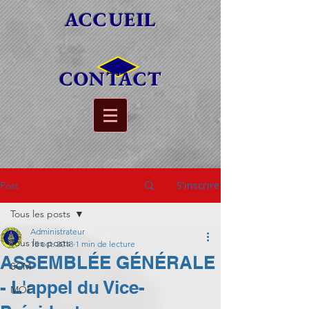
ACCUEIL
CONTACT
S'inscrire
Post
Tous les posts
Administrateur
Tous les posts
15 oct. 2018
1 min de lecture
ASSEMBLÉE GÉNÉRALE
SCM
- L'appel du Vice-
MOF