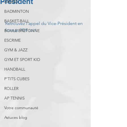
Président
AIKIDO
BADMINTON
BASKET-BALL
Retrouvez l'appel du Vice-Président en 
format PDF ici
 !
BOULE BRETONNE
ESCRIME
GYM & JAZZ
GYM ET SPORT KID
HANDBALL
P'TITS CUBES
ROLLER
AP TENNIS
Votre communauté
Astuces blog