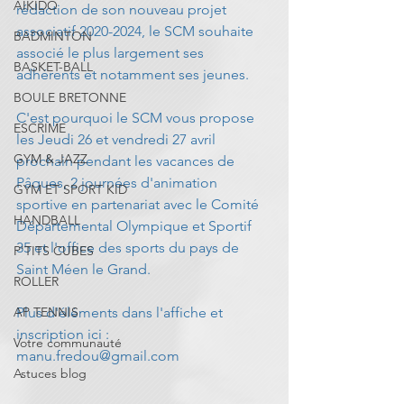
AIKIDO
rédaction de son nouveau projet 
associatif 2020-2024, le SCM souhaite 
BADMINTON
associé le plus largement ses 
BASKET-BALL
adhérents et notamment ses jeunes.
BOULE BRETONNE
C'est pourquoi le SCM vous propose 
ESCRIME
les Jeudi 26 et vendredi 27 avril 
GYM & JAZZ
prochain pendant les vacances de 
Pâques, 2 journées d'animation 
GYM ET SPORT KID
sportive en partenariat avec le Comité 
HANDBALL
Départemental Olympique et Sportif 
35 et l'office des sports du pays de 
P'TITS CUBES
Saint Méen le Grand.
ROLLER
AP TENNIS
Plus d'éléments dans l'affiche et 
inscription ici : 
Votre communauté
manu.fredou@gmail.com
Astuces blog