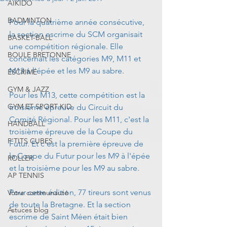
AIKIDO
BADMINTON
Pour la quatrième année consécutive, 
la section escrime du SCM organisait 
BASKET-BALL
une compétition régionale. Elle 
BOULE BRETONNE
concernait les catégories M9, M11 et 
M13 à l'épée et les M9 au sabre.
ESCRIME
GYM & JAZZ
Pour les M13, cette compétition est la 
GYM ET SPORT KID
troisième épreuve du Circuit du 
Comité Régional. Pour les M11, c'est la 
HANDBALL
troisième épreuve de la Coupe du 
P'TITS CUBES
Futur. Et c'est la première épreuve de 
la Coupe du Futur pour les M9 à l'épée 
ROLLER
et la troisième pour les M9 au sabre.
AP TENNIS
Pour cette édition, 77 tireurs sont venus 
Votre communauté
de toute la Bretagne. Et la section 
Astuces blog
escrime de Saint Méen était bien 