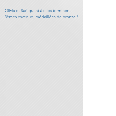
Olivia et Saé quant à elles terminent 
3èmes exæquo, médaillées de bronze !