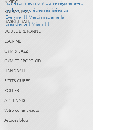
AIKIDO
nos escrimeurs ont pu se régaler avec 
les bonnes crêpes réalisées par 
BADMINTON
Evelyne !!! Merci madame la 
BASKET-BALL
présidente ! Miam !!!
BOULE BRETONNE
ESCRIME
GYM & JAZZ
GYM ET SPORT KID
HANDBALL
P'TITS CUBES
ROLLER
AP TENNIS
Votre communauté
Astuces blog