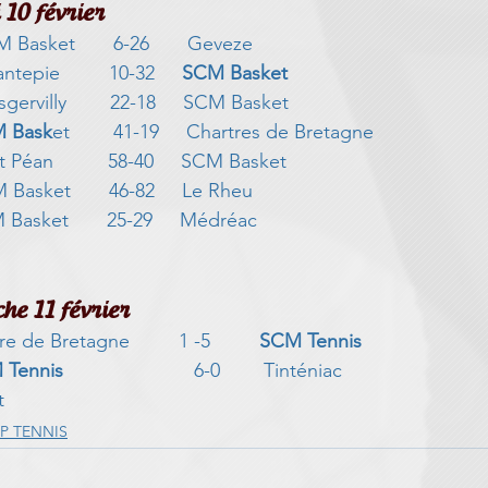
10 février
CM Basket       6-26       Geveze
ntepie         10-32    
 SCM Basket
isgervilly        22-18     SCM Basket
 Bask
et        41-19     Chartres de Bretagne
t Péan          58-40     SCM Basket
 Basket       46-82     Le Rheu
 Basket       25-29     Médréac
                                             
he 11 février
de Bretagne         1 -5         
SCM Tennis
 Tennis
                        6-0        Tinténiac
t
P TENNIS