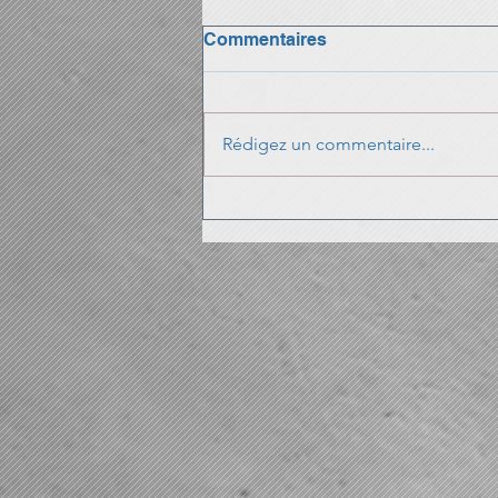
Commentaires
Rédigez un commentaire...
LA RENTREE du SCM