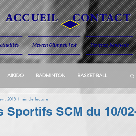
ACCUEIL
CONTACT
ctualités
Mewen Olimpek Fest
Devenez bénévole
AIKIDO
BADMINTON
BASKET-BALL
évr. 2018
1 min de lecture
ME
GYM & JAZZ
GYM ET SPORT KID
s Sportifs SCM du 10/02
ROLLER
AP TENNIS
Votre communauté