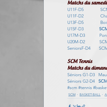
Matchs du samedi 
U11F-D5              S
Astuces blog
U11F-D2              Cha
U13F-D5              Bo
U15F-D3             
SCM
U17M-D3            Pon
U20M-D2            SCM
SeniorsF-D4       SCM
SCM Tennis                  
Matchs du dimanc
Séniors G1-D3   Maure 
Séniors G2-D4   
SCM
#scm
#tennis
#baske
SCM
BASKET-BALL
A