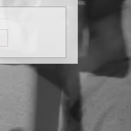
ations Escalade...
rtée
ouveau Complexe
port de Saint Méen Le
d équipé d'un mur
alade va bientôt voir le jour.
it donc l''occasion pour le...