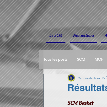
Le SCM
Nos sections
A
Tous les posts
SCM
MOF
Administrateur
15 f
BOULE BRETONNE
ESCRI
Résultat
HANDBALL
P'TITS CUBES
SCM Basket