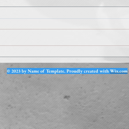
Anim
repo
Le n
Omnis
Gran
d'esc
C'éta
Sport en Parc & Mardis du
SCM
© 2023 by Name of Template. Proudly created with
Wix.com