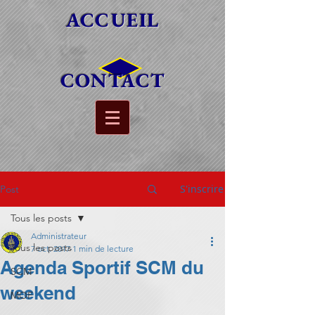
ACCUEIL
CONTACT
S'inscrire
Post
Tous les posts
Administrateur
Tous les posts
7 oct. 2017
1 min de lecture
Agenda Sportif SCM du
SCM
weekend
MOF