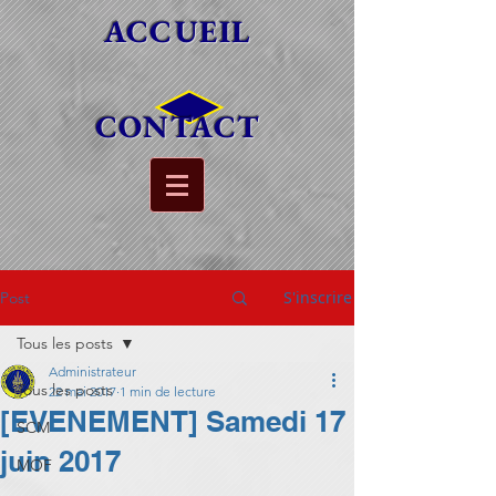
ACCUEIL
CONTACT
S'inscrire
Post
Tous les posts
Administrateur
Tous les posts
22 mai 2017
1 min de lecture
[EVENEMENT] Samedi 17
SCM
juin 2017
MOF