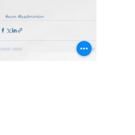
#scm
#badminton
Voir tout
Posts récents