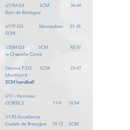
U17M-D4             SCM                  34-69     
Bain de Bretagne
U17F-D3              Montauban      51-35     
SCM
U20M-D3            SCM                   42-37     
la Chapelle Cintré
Séniors F-D5       SCM                  23-47     
Montfort 4
SCM handball
U11 - Honneur                                        
COBSE 2                         11-9       SCM
U13G-Excellence                                     
Cadets de Bretagne     19-12     SCM