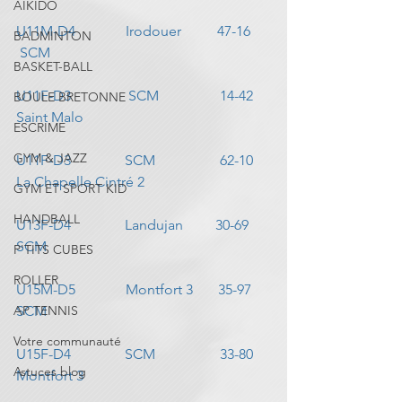
AIKIDO
U11M-D4              Irodouer          47-16     
BADMINTON
 SCM
BASKET-BALL
U11F-D3                SCM                 14-42     
BOULE BRETONNE
Saint Malo
ESCRIME
GYM & JAZZ
U11F-D3               SCM                  62-10     
La Chapelle Cintré 2
GYM ET SPORT KID
HANDBALL
U13F-D4               Landujan         30-69     
SCM
P'TITS CUBES
ROLLER
U15M-D5              Montfort 3       35-97     
AP TENNIS
SCM
Votre communauté
U15F-D4               SCM                  33-80     
Astuces blog
Montfort 3