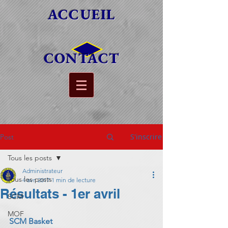
ACCUEIL
CONTACT
S'inscrire
Post
Tous les posts
Administrateur
Tous les posts
4 avr. 2017
1 min de lecture
Résultats - 1er avril
SCM
MOF
SCM Basket