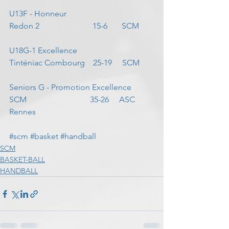
U13F - Honneur                                      
Redon 2                          15-6       SCM
U18G-1 Excellence                                  
Tinténiac Combourg    25-19     SCM
Seniors G - Promotion Excellence         
SCM                               35-26     ASC 
Rennes
#scm
#basket
#handball
SCM
BASKET-BALL
HANDBALL