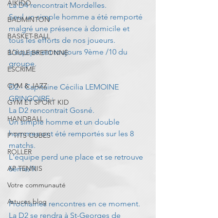
AIKIDO
La D4 rencontrait Mordelles.
Seul un simple homme a été remporté 
BADMINTON
malgré une présence à domicile et 
BASKET-BALL
tous les efforts de nos joueurs.
L'équipe est toujours 9ème /10 du 
BOULE BRETONNE
groupe. 
ESCRIME
GYM & JAZZ
D2 - Capitaine Cécilia LEMOINE 
GRINGOIRE :
GYM ET SPORT KID
La D2 rencontrait Gosné.
HANDBALL
Un simple homme et un double 
hommes ont été remportés sur les 8 
P'TITS CUBES
matchs.
ROLLER
L'équipe perd une place et se retrouve 
AP TENNIS
6ème/9.
Votre communauté
Astuces blog
Prochaines rencontres en ce moment.
La D2 se rendra à St-Georges de 