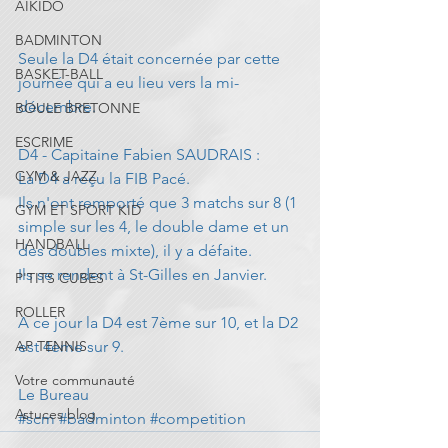
AIKIDO
BADMINTON
Seule la D4 était concernée par cette 
BASKET-BALL
journée qui a eu lieu vers la mi-
décembre.
BOULE BRETONNE
ESCRIME
D4 - Capitaine Fabien SAUDRAIS :
GYM & JAZZ
La D4 a reçu la FIB Pacé.
Ils n'ont remporté que 3 matchs sur 8 (1 
GYM ET SPORT KID
simple sur les 4, le double dame et un 
HANDBALL
des doubles mixte), il y a défaite.
Ils se rendent à St-Gilles en Janvier.
P'TITS CUBES
ROLLER
A ce jour la D4 est 7ème sur 10, et la D2 
AP TENNIS
est 4ème sur 9.
Votre communauté
Le Bureau
Astuces blog
#scm
#badminton
#competition