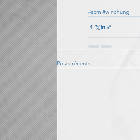
#scm
#winchung
Astuces blog
Posts récents