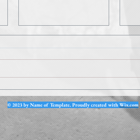
Rent
Sport en parc est de retour..
© 2023 by Name of Template. Proudly created with
Wix.com