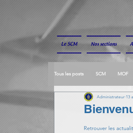
Le SCM
Nos sections
A
Tous les posts
SCM
MOF
Administrateur
13 
BOULE BRETONNE
ESCRI
Bienven
HANDBALL
P'TITS CUBES
Retrouver les actual