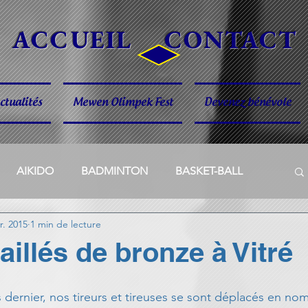
ACCUEIL
CONTACT
ctualités
Mewen Olimpek Fest
Devenez bénévole
AIKIDO
BADMINTON
BASKET-BALL
r. 2015
1 min de lecture
ME
GYM & JAZZ
GYM ET SPORT KID
illés de bronze à Vitré
ROLLER
AP TENNIS
Votre communauté
dernier, nos tireurs et tireuses se sont déplacés en no