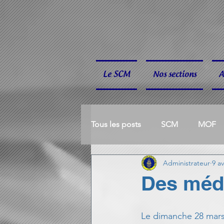
Le SCM
Nos sections
A
Tous les posts
SCM
MOF
Administrateur
9 av
BOULE BRETONNE
ESCRI
Des méda
HANDBALL
P'TITS CUBES
Le dimanche 28 mars 