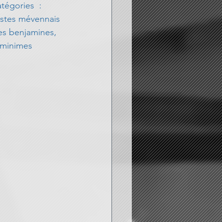
tégories  : 
istes mévennais 
es benjamines, 
 minimes 