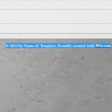
Escrime ancienne
Vene
mardi
© 2023 by Name of Template. Proudly created with
Wix.com