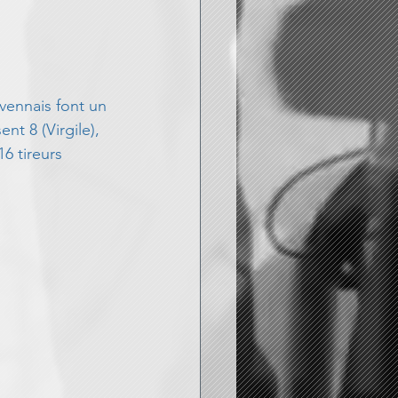
vennais font un 
ent 8 (Virgile), 
16 tireurs 