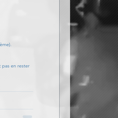
2ème). 
 pas en rester 