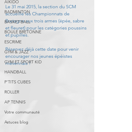
AIKIDO
Le 31 mai 2015, la section du SCM 
BADMINTON
accueille les Championnats de 
Bretagne aux trois armes (épée, sabre 
BASKET-BALL
et fleuret) pour les catégories poussins 
BOULE BRETONNE
et pupilles. 
ESCRIME
Réservez déjà cette date pour venir 
GYM & JAZZ
encourager nos jeunes épéistes 
GYM ET SPORT KID
mévennais ! 
HANDBALL
P'TITS CUBES
ROLLER
AP TENNIS
Votre communauté
Astuces blog