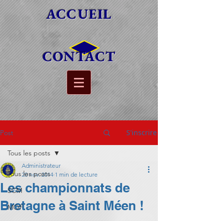
ACCUEIL
CONTACT
S'inscrire
Post
Tous les posts
Administrateur
Tous les posts
20 nov. 2014
1 min de lecture
Les championnats de
SCM
Bretagne à Saint Méen !
MOF