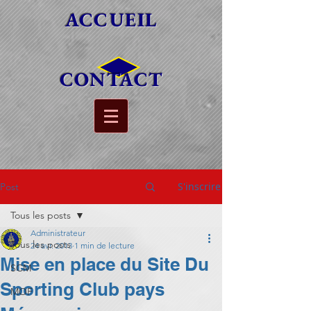
ACCUEIL
CONTACT
S'inscrire
Post
Tous les posts
Administrateur
Tous les posts
24 avr. 2013
1 min de lecture
Mise en place du Site Du
SCM
Sporting Club pays
MOF