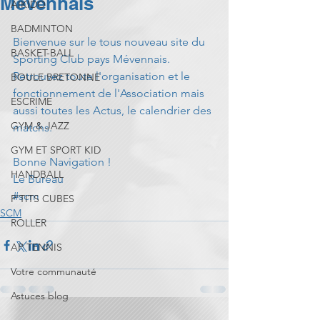
Mévennais
AIKIDO
BADMINTON
Bienvenue sur le tous nouveau site du 
BASKET-BALL
Sporting Club pays Mévennais. 
Retrouvez toute l'organisation et le 
BOULE BRETONNE
fonctionnement de l'Association mais 
ESCRIME
aussi toutes les Actus, le calendrier des 
GYM & JAZZ
matchs. 
GYM ET SPORT KID
Bonne Navigation ! 
HANDBALL
Le Bureau
#scm
P'TITS CUBES
SCM
ROLLER
AP TENNIS
Votre communauté
Astuces blog